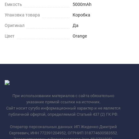
Емкость
5000mAh
Упаковка товара
Коробка
Оригинал
Да
Цвет
Orange
При использовании материалов с сайта обязательно
указание прямой ссылки на источник.
Сайт носит сугубо информационный характер и не является
публичной офертой, определяемой Статьей 437 (2) ГК РФ.
Оператор персональных данных: ИП Жиденко Дмитрий
Сергеевич, ИНН 772391204952, ОГРНИП 318774600583552.