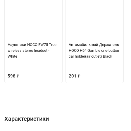
Наушники HOCO EW75 True
Автомобильный Держатель
wireless stereo headset -
HOCO H64 Gamble one-button
White
car holder(air outlet) Black
598
₽
201
₽
Характеристики
Отзывы (0)
Вопрос-Ответ
Характеристики