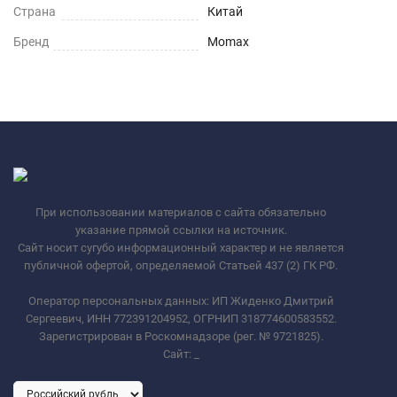
Страна
Китай
Бренд
Momax
При использовании материалов с сайта обязательно
указание прямой ссылки на источник.
Сайт носит сугубо информационный характер и не является
публичной офертой, определяемой Статьей 437 (2) ГК РФ.
Оператор персональных данных: ИП Жиденко Дмитрий
Сергеевич, ИНН 772391204952, ОГРНИП 318774600583552.
Зарегистрирован в Роскомнадзоре (рег. № 9721825).
Сайт:
_