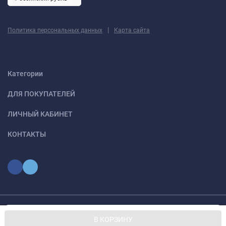
|
Политика персональных данных
Карта сайта
Категории
ДЛЯ ПОКУПАТЕЛЕЙ
ЛИЧНЫЙ КАБИНЕТ
КОНТАКТЫ
Мы используем файлы cookie, чтобы сайт был лучше для
© 2026 optmoskvaa.ru Все права защищены
OK
В КОРЗИНУ
вас.