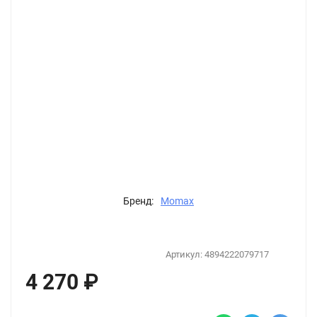
Бренд:
Momax
Артикул:
4894222079717
4 270
₽