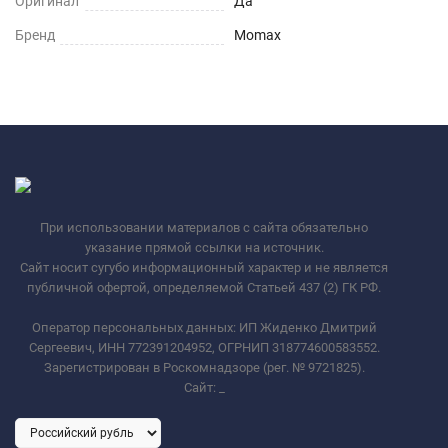
Оригинал
Да
Бренд
Momax
При использовании материалов с сайта обязательно
указание прямой ссылки на источник.
Сайт носит сугубо информационный характер и не является
публичной офертой, определяемой Статьей 437 (2) ГК РФ.
Оператор персональных данных: ИП Жиденко Дмитрий
Сергеевич, ИНН 772391204952, ОГРНИП 318774600583552.
Зарегистрирован в Роскомнадзоре (рег. № 9721825).
Сайт:
_