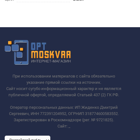
При использовании материалов с сайта обязательно
указание прямой ссылки на источник.
Сайт носит сугубо информационный характер и не является
публичной офертой, определяемой Статьей 437 (2) ГК РФ.
Оператор персональных данных: ИП Жиденко Дмитрий
Сергеевич, ИНН 772391204952, ОГРНИП 318774600583552.
Зарегистрирован в Роскомнадзоре (рег. № 9721825).
Сайт:
_