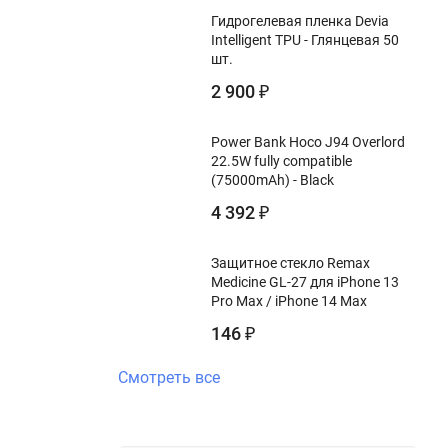
Гидрогелевая пленка Devia
Intelligent TPU - Глянцевая 50
шт.
2 900
₽
Power Bank Hoco J94 Overlord
22.5W fully compatible
(75000mAh) - Black
4 392
₽
Защитное стекло Remax
Medicine GL-27 для iPhone 13
Pro Max / iPhone 14 Max
146
₽
Смотреть все