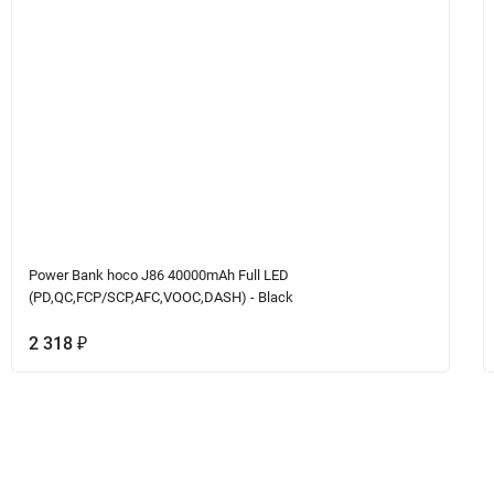
Power Bank hoco J86 40000mAh Full LED
(PD,QC,FCP/SCP,AFC,VOOC,DASH) - Black
2 318
₽
ет