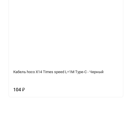
Кабель hoco X14 Times speed L=1M Type-C - Черный
104
₽
Характеристики
Отзывы (0)
Вопрос-Отв