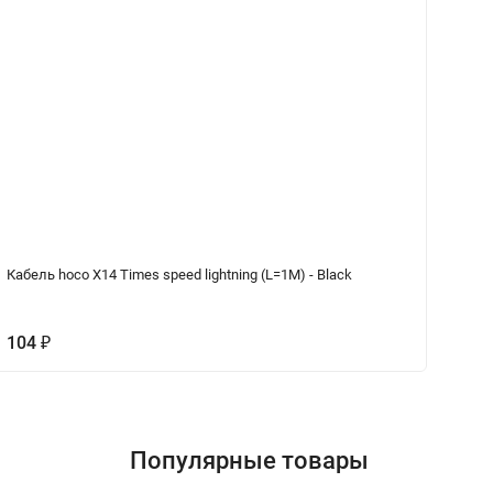
Кабель hoco X14 Times speed lightning (L=1M) - Black
Се
Wh
104
2
₽
Популярные товары