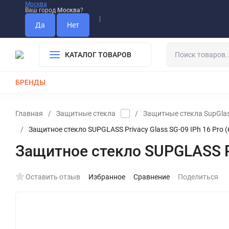
Москва
Ваш город
Москва
?
Информация О Нас
Вакансии
Прайс-Лист
Гарантия
Опла
Дистрибьютор DEVIA
КАТАЛОГ ТОВАРОВ
БРЕНДЫ
КАБЕЛИ
ЗАРЯДКИ
РЕМЕШКИ ДЛЯ APPLE WATCH
Главная
/
Защитные стекла
/
Защитные стекла SupGla
/
Защитное стекло SUPGLASS Privacy Glass SG-09 IPh 16 Pro (6.
Защитное стекло SUPGLASS Priv
Оставить отзыв
Избранное
Сравнение
Поделиться