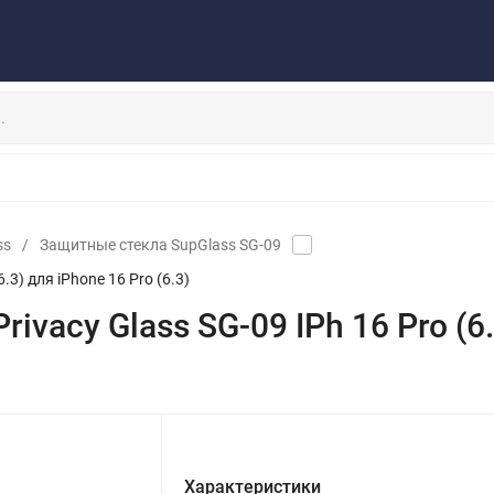
Публичная оферта
Договор
Персональные данные
та/Доставка
Контакты
Скидки/Новости
Отзывы
НАУШНИКИ
ДЕРЖАТЕЛИ
ВНЕШНИЕ АККУМ
ЗАЩИТНЫЕ СТЕКЛА
КОЛОНКИ
МИКРОФОНЫ
ss
/
Защитные стекла SupGlass SG-09
3) для iPhone 16 Pro (6.3)
acy Glass SG-09 IPh 16 Pro (6.3
Характеристики