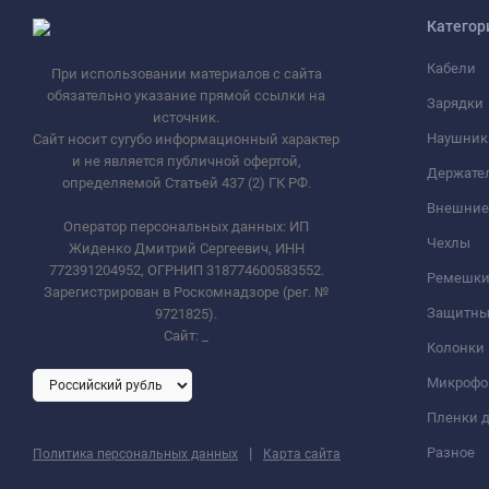
Категор
Кабели
При использовании материалов с сайта
обязательно указание прямой ссылки на
Зарядки
источник.
Наушник
Сайт носит сугубо информационный характер
и не является публичной офертой,
Держате
определяемой Статьей 437 (2) ГК РФ.
Внешние
Оператор персональных данных: ИП
Чехлы
Жиденко Дмитрий Сергеевич, ИНН
772391204952, ОГРНИП 318774600583552.
Ремешки 
Зарегистрирован в Роскомнадзоре (рег. №
Защитны
9721825).
Сайт:
_
Колонки
Микроф
Пленки д
|
Разное
Политика персональных данных
Карта сайта