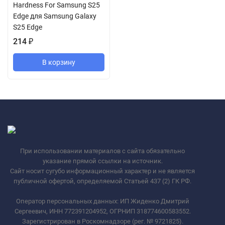
Hardness For Samsung S25
Edge для Samsung Galaxy
S25 Edge
214
₽
В корзину
При использовании материалов с сайта обязательно
указание прямой ссылки на источник.
Сайт носит сугубо информационный характер и не является
публичной офертой, определяемой Статьей 437 (2) ГК РФ.
Оператор персональных данных: ИП Жиденко Дмитрий
Сергеевич, ИНН 772391204952, ОГРНИП 318774600583552.
Зарегистрирован в Роскомнадзоре (рег. № 9721825).