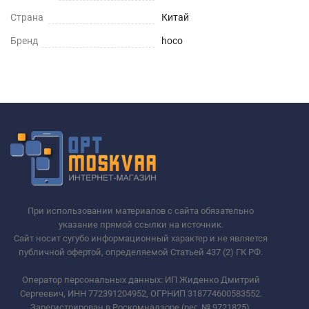
Страна
Китай
Бренд
hoco
При использовании материалов с сайта обязательно
указание прямой ссылки на источник.
Сайт носит сугубо информационный характер и не является
публичной офертой, определяемой Статьей 437 (2) ГК РФ.
Оператор персональных данных: ИП Жиденко Дмитрий
Сергеевич, ИНН 772391204952, ОГРНИП 318774600583552.
Зарегистрирован в Роскомнадзоре (рег. № 9721825).