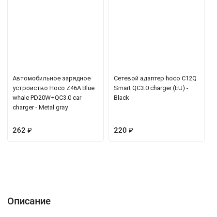
Автомобильное зарядное
Сетевой адаптер hoco C12Q
устройство Hoco Z46A Blue
Smart QC3.0 charger (EU) -
whale PD20W+QC3.0 car
Black
charger - Metal gray
262
₽
220
₽
Описание
Характеристики
Отзывы (0)
Вопрос-Ответ
Описание