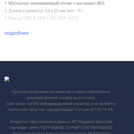
1. Материал: алюминиевый сплав + материал ABS
2. Длина x диаметр: 54 x 25 мм, вес: 19 г
3. Выход: USB-A: 18 Вт (QC /FCP /AFC)
подробнее
При использовании материалов с сайта обязательно
указание прямой ссылки на источник.
Сайт носит сугубо информационный характер и не является
публичной офертой, определяемой Статьей 437 (2) ГК РФ.
Оператор персональных данных: ИП Жиденко Дмитрий
Сергеевич, ИНН 772391204952, ОГРНИП 318774600583552.
Зарегистрирован в Роскомнадзоре (рег. № 9721825).