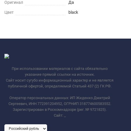
Оригинал
Да
Цвет
black
При использовании материалов с сайта обязательно
указание прямой ссылки на источник.
Сайт носит сугубо информационный характер и не является
публичной офертой, определяемой Статьей 437 (2) ГК РФ.
Оператор персональных данных: ИП Жиденко Дмитрий
Сергеевич, ИНН 772391204952, ОГРНИП 318774600583552.
Зарегистрирован в Роскомнадзоре (рег. № 9721825).
Сайт:
_