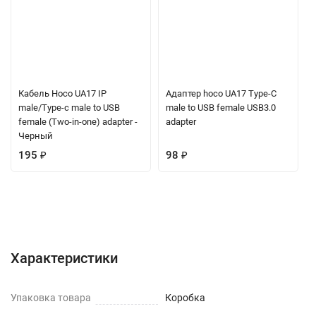
Кабель Hoco UA17 IP
Адаптер hoco UA17 Type-C
male/Type-c male to USB
male to USB female USB3.0
female (Two-in-one) adapter -
adapter
Черный
195
₽
98
₽
Характеристики
Отзывы (0)
Вопрос-Ответ
Характеристики
Упаковка товара
Коробка