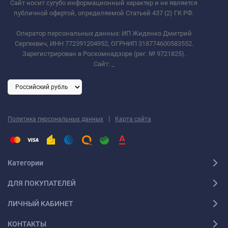
Сайт носит сугубо информационный характер и не является
публичной офертой, определяемой Статьей 437 (2) ГК РФ.
Оператор персональных данных: ИП Жиденко Дмитрий
Сергеевич, ИНН 772391204952, ОГРНИП 318774600583552.
Зарегистрирован в Роскомнадзоре (рег. № 9721825).
Сайт:
_
|
Политика персональных данных
Карта сайта
Категории
ДЛЯ ПОКУПАТЕЛЕЙ
ЛИЧНЫЙ КАБИНЕТ
КОНТАКТЫ