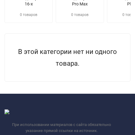
16-х
Pro Max
Plu
0 товаров
0 товаров
0 това
В этой категории нет ни одного
товара.
При использовании материалов с сайта обязательно
указание прямой ссылки на источник.