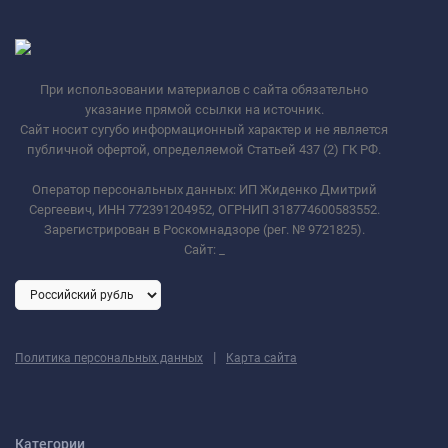
При использовании материалов с сайта обязательно
указание прямой ссылки на источник.
Сайт носит сугубо информационный характер и не является
публичной офертой, определяемой Статьей 437 (2) ГК РФ.
Оператор персональных данных: ИП Жиденко Дмитрий
Сергеевич, ИНН 772391204952, ОГРНИП 318774600583552.
Зарегистрирован в Роскомнадзоре (рег. № 9721825).
Сайт:
_
|
Политика персональных данных
Карта сайта
Категории