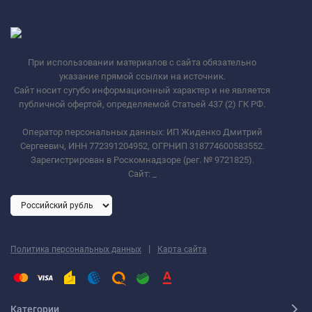
При использовании материалов с сайта обязательно
указание прямой ссылки на источник.
Сайт носит сугубо информационный характер и не является
публичной офертой, определяемой Статьей 437 (2) ГК РФ.
Оператор персональных данных: ИП Жиденко Дмитрий
Сергеевич, ИНН 772391204952, ОГРНИП 318774600583552.
Зарегистрирован в Роскомнадзоре (рег. № 9721825).
Сайт:
_
|
Политика персональных данных
Карта сайта
Категории