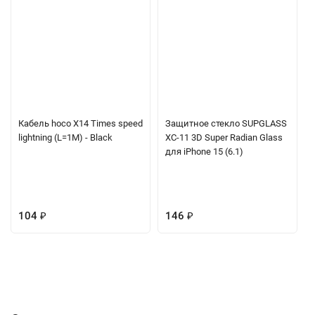
Кабель hoco X14 Times speed
Защитное стекло SUPGLASS
lightning (L=1M) - Black
XC-11 3D Super Radian Glass
для iPhone 15 (6.1)
104
₽
146
₽
Описание
Характеристики
Отзывы (0)
Вопрос-Ответ