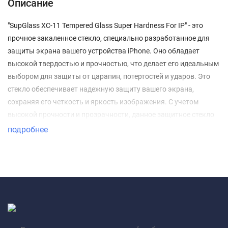
Описание
"SupGlass XC-11 Tempered Glass Super Hardness For IP" - это
прочное закаленное стекло, специально разработанное для
защиты экрана вашего устройства iPhone. Оно обладает
высокой твердостью и прочностью, что делает его идеальным
выбором для защиты от царапин, потертостей и ударов. Это
стекло обеспечивает надежную защиту вашего экрана,
сохраняя его четкость и яркость изображения. С учетом
высокой прочности и прозрачности, данное защитное стекло
позволяет использовать ваш iPhone с комфортом и
подробнее
уверенностью, зная, что его экран защищен от повреждений.