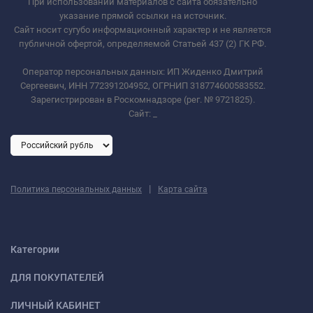
При использовании материалов с сайта обязательно
указание прямой ссылки на источник.
Сайт носит сугубо информационный характер и не является
публичной офертой, определяемой Статьей 437 (2) ГК РФ.
Оператор персональных данных: ИП Жиденко Дмитрий
Сергеевич, ИНН 772391204952, ОГРНИП 318774600583552.
Зарегистрирован в Роскомнадзоре (рег. № 9721825).
Сайт:
_
|
Политика персональных данных
Карта сайта
Категории
ДЛЯ ПОКУПАТЕЛЕЙ
ЛИЧНЫЙ КАБИНЕТ