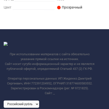
Цвет
Прозрачный
При использовании материалов с сайта обязательно
указание прямой ссылки на источник.
Сайт носит сугубо информационный характер и не является
публичной офертой, определяемой Статьей 437 (2) ГК РФ.
Оператор персональных данных: ИП Жиденко Дмитрий
Сергеевич, ИНН 772391204952, ОГРНИП 318774600583552.
Зарегистрирован в Роскомнадзоре (рег. № 9721825).
Сайт:
_