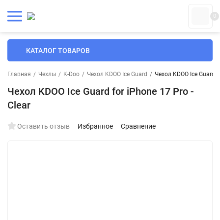
0
КАТАЛОГ ТОВАРОВ
Главная
/
Чехлы
/
K-Doo
/
Чехол KDOO Ice Guard
/
Чехол KDOO Ice Guard fo
Чехол KDOO Ice Guard for iPhone 17 Pro -
Clear
Оставить отзыв
Избранное
Сравнение