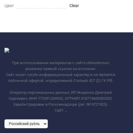
Цвет
Clear
При использовании материалов с сайта обязательно
указание прямой ссылки на источник.
Сайт носит сугубо информационный характер и не является
публичной офертой, определяемой Статьей 437 (2) ГК РФ.
Оператор персональных данных: ИП Жиденко Дмитрий
Сергеевич, ИНН 772391204952, ОГРНИП 318774600583552.
Зарегистрирован в Роскомнадзоре (рег. № 9721825).
Сайт:
_