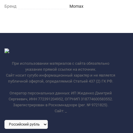
Бренд
Momax
При использовании материалов с сайта обязательно
указание прямой ссылки на источник.
Сайт носит сугубо информационный характер и не является
публичной офертой, определяемой Статьей 437 (2) ГК РФ.
Оператор персональных данных: ИП Жиденко Дмитрий
Сергеевич, ИНН 772391204952, ОГРНИП 318774600583552.
Зарегистрирован в Роскомнадзоре (рег. № 9721825).
Сайт:
_