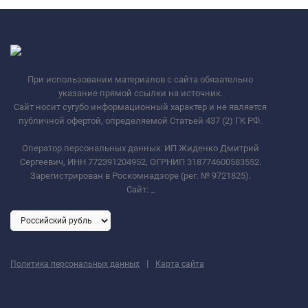
При использовании материалов с сайта обязательно
указание прямой ссылки на источник.
Сайт носит сугубо информационный характер и не является
публичной офертой, определяемой Статьей 437 (2) ГК РФ.
Оператор персональных данных: ИП Жиденко Дмитрий
Сергеевич, ИНН 772391204952, ОГРНИП 318774600583552.
Зарегистрирован в Роскомнадзоре (рег. № 9721825).
Сайт:
_
|
Политика персональных данных
Карта сайта