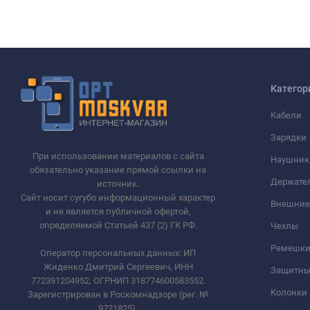
Категор
Кабели
Зарядки
При использовании материалов с сайта
Наушник
обязательно указание прямой ссылки на
Держате
источник.
Сайт носит сугубо информационный характер
Внешние
и не является публичной офертой,
определяемой Статьей 437 (2) ГК РФ.
Чехлы
Ремешки 
Оператор персональных данных: ИП
Жиденко Дмитрий Сергеевич, ИНН
Защитны
772391204952, ОГРНИП 318774600583552.
Колонки
Зарегистрирован в Роскомнадзоре (рег. №
9721825).