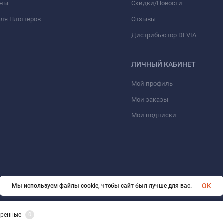
оны
Скидки/Новости
ля Плоттеров
Отзывы
Дистрибьютор DEVIA
ЛИЧНЫЙ КАБИНЕТ
Мой профиль
Мои заказы
Мои подписки
© 2026 optmoskvaa.ru Все права защищены
OK
Мы используем файлы cookie, чтобы сайт был лучше для вас.
тренные
0