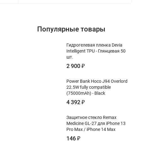
Популярные товары
Гидрогелевая пленка Devia
Intelligent TPU - Глянцевая 50
шт.
2 900
₽
Power Bank Hoco J94 Overlord
22.5W fully compatible
(75000mAh) - Black
4 392
₽
Защитное стекло Remax
Medicine GL-27 для iPhone 13
Pro Max / iPhone 14 Max
146
₽