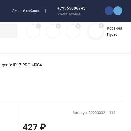
+79955006745
Личный кабинет
Отдел продаж
0
0
0
0
Корзина
Пусто
УЛЯТОРЫ
ЧЕХЛЫ
ПЛЕНКИ ДЛЯ ПЛОТТЕРОВ
РАЗНОЕ
agsafe IP17 PRO M004
Артикул:
2000000211114
427
₽