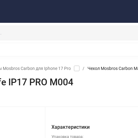
Публичная оферта
Договор
Персональные данные
та/Доставка
Контакты
Скидки/Новости
Отзывы
НАУШНИКИ
ДЕРЖАТЕЛИ
ВНЕШНИЕ АККУМ
ЗАЩИТНЫЕ СТЕКЛА
КОЛОНКИ
МИКРОФОНЫ
 Mosbros Carbon для Iphone 17 Pro
/
Чехол Mosbros Carbon M
fe IP17 PRO M004
Характеристики
Упаковка товара: