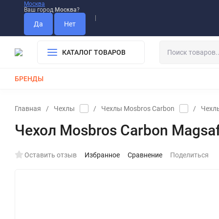
Москва
Ваш город
Москва
?
Информация О Нас
Вакансии
Прайс-Лист
Гарантия
Опла
Дистрибьютор DEVIA
КАТАЛОГ ТОВАРОВ
БРЕНДЫ
КАБЕЛИ
ЗАРЯДКИ
РЕМЕШКИ ДЛЯ APPLE WATCH
Главная
/
Чехлы
/
Чехлы Mosbros Carbon
/
Чехлы
Чехол Mosbros Carbon Magsa
Оставить отзыв
Избранное
Сравнение
Поделиться