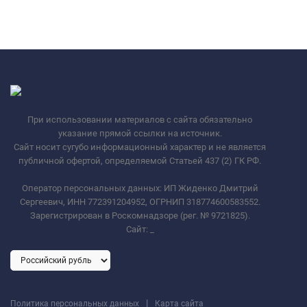
При использовании материалов с сайта обязательно
указание прямой ссылки на источник.
Сайт носит сугубо информационный характер и не является
публичной офертой, определяемой Статьей 437 (2) ГК РФ.
Оператор персональных данных: ИП Жиденко Дмитрий
Сергеевич, ИНН 772391204952, ОГРНИП 318774600583552.
Зарегистрирован в Роскомнадзоре (рег. № 9721825).
Сайт:
_
|
Политика персональных данных
Карта сайта