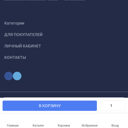
Категории
ДЛЯ ПОКУПАТЕЛЕЙ
ЛИЧНЫЙ КАБИНЕТ
КОНТАКТЫ
Мы используем файлы cookie, чтобы сайт был лучше для
© 2026 optmoskvaa.ru Все права защищены
OK
В КОРЗИНУ
вас.
Главная
Каталог
Корзина
Избранное
Вход