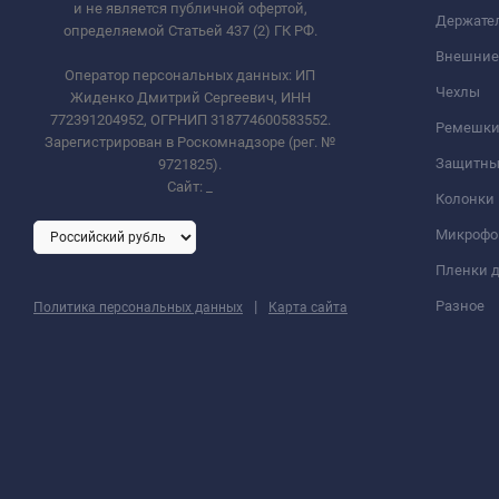
и не является публичной офертой,
Держате
определяемой Статьей 437 (2) ГК РФ.
Внешние
Оператор персональных данных: ИП
Чехлы
Жиденко Дмитрий Сергеевич, ИНН
772391204952, ОГРНИП 318774600583552.
Ремешки 
Зарегистрирован в Роскомнадзоре (рег. №
Защитны
9721825).
Сайт:
_
Колонки
Микроф
Пленки д
|
Разное
Политика персональных данных
Карта сайта