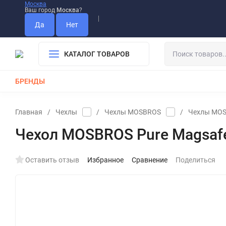
Москва
Ваш город
Москва
?
Информация О Нас
Вакансии
Прайс-Лист
Гарантия
Опла
Дистрибьютор DEVIA
КАТАЛОГ ТОВАРОВ
БРЕНДЫ
КАБЕЛИ
ЗАРЯДКИ
РЕМЕШКИ ДЛЯ APPLE WATCH
Главная
/
Чехлы
/
Чехлы MOSBROS
/
Чехлы MOS
Чехол MOSBROS Pure Magsafe M
Оставить отзыв
Избранное
Сравнение
Поделиться