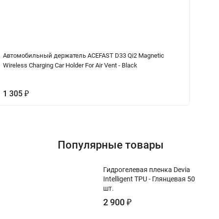
Автомобильный держатель ACEFAST D33 Qi2 Magnetic
Ка
Wireless Charging Car Holder For Air Vent - Black
Bl
1 305
₽
2
Популярные товары
Гидрогелевая пленка Devia
Intelligent TPU - Глянцевая 50
шт.
2 900
₽