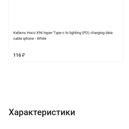
Кабель Hoco X96 hyper Type-c to lighting (PD) charging data
cable iphone - White
116
₽
Характеристики
Отзывы (0)
Вопрос-Отв
Характеристики