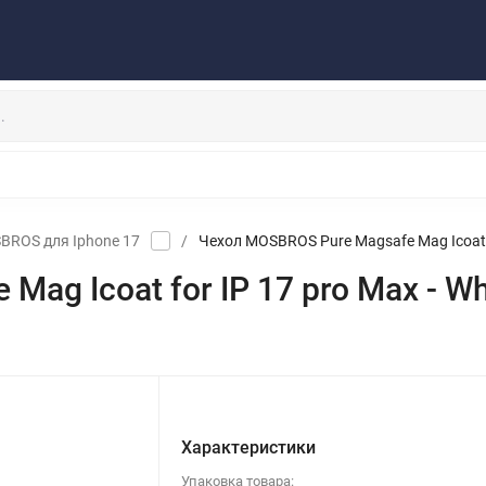
Публичная оферта
Договор
Персональные данные
та/Доставка
Контакты
Скидки/Новости
Отзывы
НАУШНИКИ
ДЕРЖАТЕЛИ
ВНЕШНИЕ АККУМ
ЗАЩИТНЫЕ СТЕКЛА
КОЛОНКИ
МИКРОФОНЫ
BROS для Iphone 17
/
Чехол MOSBROS Pure Magsafe Mag Icoat fo
ag Icoat for IP 17 pro Max - Wh
Характеристики
Упаковка товара: