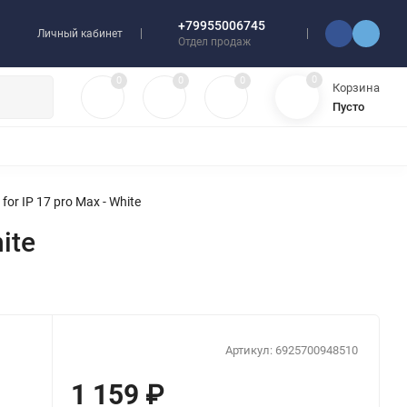
+79955006745
Личный кабинет
Отдел продаж
0
0
0
0
Корзина
Пусто
УЛЯТОРЫ
ЧЕХЛЫ
ПЛЕНКИ ДЛЯ ПЛОТТЕРОВ
РАЗНОЕ
r IP 17 pro Max - White
ite
Артикул:
6925700948510
1 159
₽