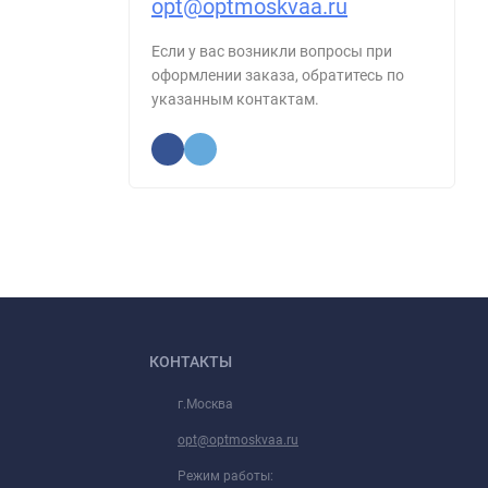
opt@optmoskvaa.ru
Если у вас возникли вопросы при
оформлении заказа, обратитесь по
указанным контактам.
КОНТАКТЫ
г.Москва
opt@optmoskvaa.ru
Режим работы: