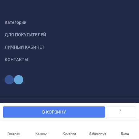
Категории
ДЛЯ ПОКУПАТЕЛЕЙ
ЛИЧНЫЙ КАБИНЕТ
КОНТАКТЫ
Мы используем файлы cookie, чтобы сайт был лучше для
© 2026 optmoskvaa.ru Все права защищены
OK
В КОРЗИНУ
вас.
Главная
Каталог
Корзина
Избранное
Вход