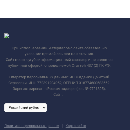
При использовании материалов с сайта обязательно
указание прямой ссылки на источник.
Сайт носит сугубо информационный характер и не является
публичной офертой, определяемой Статьей 437 (2) ГК РФ.
Оператор персональных данных: ИП Жиденко Дмитрий
Сергеевич, ИНН 772391204952, ОГРНИП 318774600583552.
Зарегистрирован в Роскомнадзоре (рег. № 9721825).
Сайт:
_
|
Политика персональных данных
Карта сайта