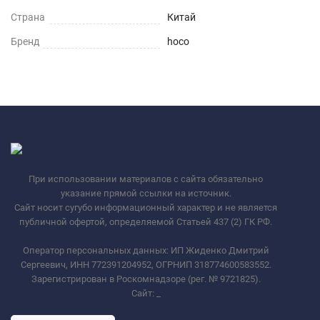
Страна
Китай
Бренд
hoco
При использовании материалов с сайта обязательно
указание прямой ссылки на источник.
Сайт носит сугубо информационный характер и не является
публичной офертой, определяемой Статьей 437 (2) ГК РФ.
Оператор персональных данных: ИП Жиденко Дмитрий
Сергеевич, ИНН 772391204952, ОГРНИП 318774600583552.
Зарегистрирован в Роскомнадзоре (рег. № 9721825).
Сайт:
_