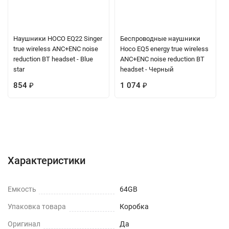
Наушники HOCO EQ22 Singer
Беспроводные наушники
true wireless ANC+ENC noise
Hoco EQ5 energy true wireless
reduction BT headset - Blue
ANC+ENC noise reduction BT
star
headset - Черный
854
₽
1 074
₽
Характеристики
Отзывы (0)
Вопрос-Ответ
Характеристики
Емкость
64GB
Упаковка товара
Коробка
Оригинал
Да