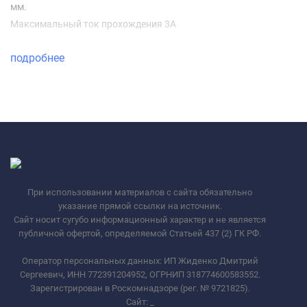
мм.
Максимальный ток прохождения 3A
подробнее
При использовании материалов с сайта обязательно
указание прямой ссылки на источник.
Сайт носит сугубо информационный характер и не является
публичной офертой, определяемой Статьей 437 (2) ГК РФ.
Оператор персональных данных: ИП Жиденко Дмитрий
Сергеевич, ИНН 772391204952, ОГРНИП 318774600583552.
Зарегистрирован в Роскомнадзоре (рег. № 9721825).
Сайт:
_