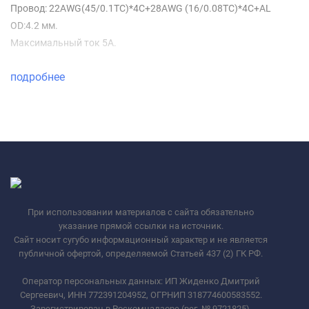
Провод: 22AWG(45/0.1TC)*4C+28AWG (16/0.08TC)*4C+AL
OD:4.2 мм.
Максимальный ток 5A.
подробнее
При использовании материалов с сайта обязательно
указание прямой ссылки на источник.
Сайт носит сугубо информационный характер и не является
публичной офертой, определяемой Статьей 437 (2) ГК РФ.
Оператор персональных данных: ИП Жиденко Дмитрий
Сергеевич, ИНН 772391204952, ОГРНИП 318774600583552.
Зарегистрирован в Роскомнадзоре (рег. № 9721825).