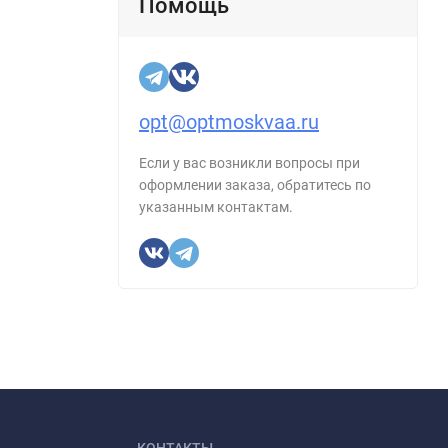
Помощь
ая
жно
 вход
opt@optmoskvaa.ru
е файлы
жения или
Если у вас возникли вопросы при
оформлении заказа, обратитесь по
указанным контактам.
,
.
КОНТАКТЫ