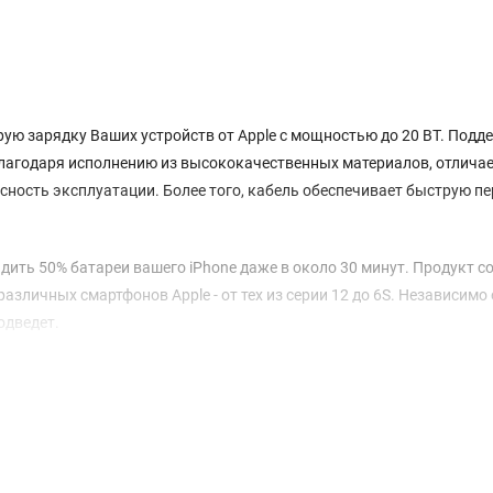
рую зарядку Ваших устройств от Apple с мощностью до 20 ВТ. Подд
 Благодаря исполнению из высококачественных материалов, отлича
сность эксплуатации. Более того, кабель обеспечивает быструю п
дить 50% батареи вашего iPhone даже в около 30 минут. Продукт с
зличных смартфонов Apple - от тех из серии 12 до 6S. Независимо о
одведет.
не, так что вам не нужно опасаться их перегрева и повреждения
емя зарядки. Безопасность использования повышает также специал
 в типа заряжаемых устройств, обеспечивая им, таким образом,