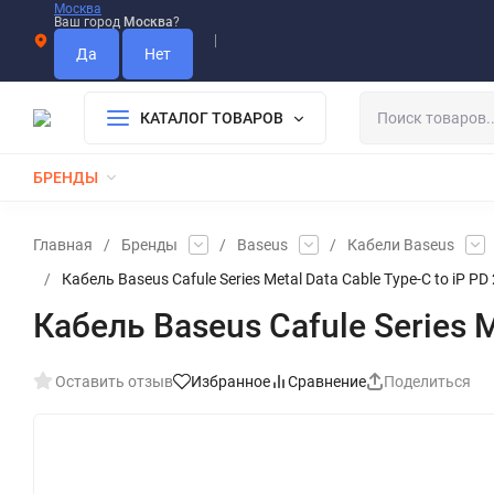
Москва
Ваш город
Москва
?
Информация О Нас
Вакансии
Прайс-Лист
Гарантия
Опла
Дистрибьютор DEVIA
КАТАЛОГ ТОВАРОВ
БРЕНДЫ
КАБЕЛИ
ЗАРЯДКИ
РЕМЕШКИ ДЛЯ APPLE WATCH
Главная
/
Бренды
/
Baseus
/
Кабели Baseus
/
Кабель Baseus Cafule Series Metal Data Cable Type-C to iP P
Кабель Baseus Cafule Series M
Оставить отзыв
Избранное
Сравнение
Поделиться