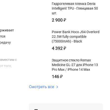
Гидрогелевая пленка Devia
Intelligent TPU - Глянцевая 50
шт.
2 900
₽
ерживает
Power Bank Hoco J94 Overlord
ется
22.5W fully compatible
(75000mAh) - Black
ередачу
4 392
₽
овместим с
Защитное стекло Remax
Medicine GL-27 для iPhone 13
т того,
Pro Max / iPhone 14 Max
146
₽
Смотреть все
ьный чип,