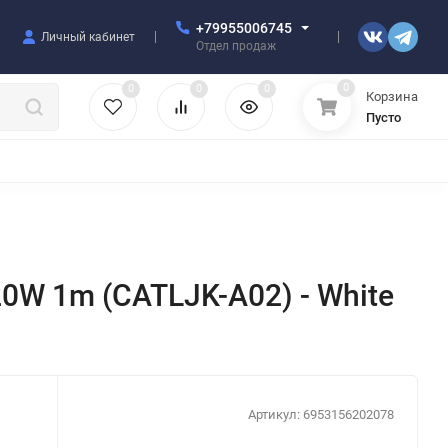
+79955006745
Личный кабинет
Отдел продаж
0
0
0
0
Корзина
Пусто
УЛЯТОРЫ
ЧЕХЛЫ
ПЛЕНКИ ДЛЯ ПЛОТТЕРОВ
РАЗНОЕ
 20W 1m (CATLJK-A02) - White
Артикул:
6953156202078