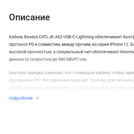
Описание
Кабель Baseus CATLJK-A02 USB-C-Lightning обеспечивает быст
протокол PD и совместим, между прочим, из серии iPhone 12.
высокой прочностью, а специальный чип обеспечивает безопа
данных со скоростью до 480 МБИТ/сек.
Быстрая зарядка означает, что с помощью кабеля, чтобы заря
протоколом PD 18W, идеально подходит, поэтому для питания ра
какой телефон вы используете, это практичный аксессуар не п
подробнее
Температура разъемов кабеля сохраняется на постоянном уров
аккумулятора телефона - даже если вы используете его во вр
который интеллектуально регулирует напряжение и ток работы
безопасности.