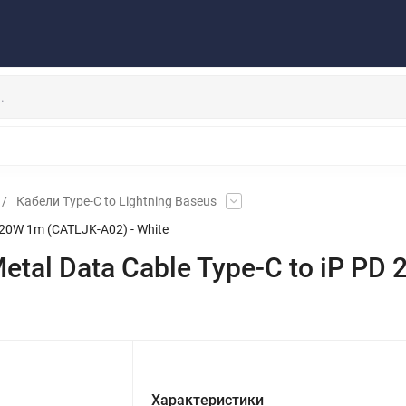
Публичная оферта
Договор
Персональные данные
та/Доставка
Контакты
Скидки/Новости
Отзывы
НАУШНИКИ
ДЕРЖАТЕЛИ
ВНЕШНИЕ АККУМ
ЗАЩИТНЫЕ СТЕКЛА
КОЛОНКИ
МИКРОФОНЫ
/
Кабели Type-C to Lightning Baseus
D 20W 1m (CATLJK-A02) - White
etal Data Cable Type-C to iP PD
Характеристики