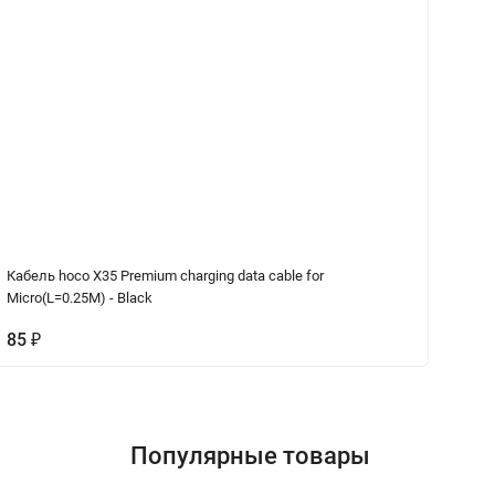
Кабель hoco X35 Premium charging data cable for
Ка
Micro(L=0.25M) - Black
Bl
85
₽
1
Популярные товары