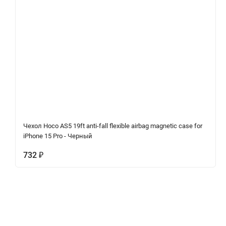
Чехол Hoco AS5 19ft anti-fall flexible airbag magnetic case for
iPhone 15 Pro - Черный
732
₽
Описание
Характеристики
Отзывы (0)