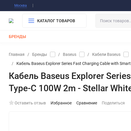
Информация О Нас
Вакансии
Публичная о
Москва
Гарантия
Оплата/Доставка
Контакты
КАТАЛОГ ТОВАРОВ
БРЕНДЫ
КАБЕЛИ
ЗАРЯДКИ
РЕМЕШКИ ДЛЯ APPLE WATCH
Главная
/
Бренды
/
Baseus
/
Кабели Baseus
/
Кабель Baseus Explorer Series Fast Charging Cable with Smar
Кабель Baseus Explorer Series
Type-C 100W 2m - Stellar Whi
Оставить отзыв
Избранное
Сравнение
Поделиться