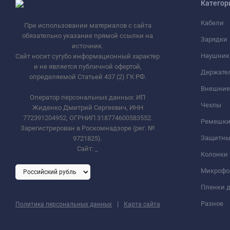
Категор
Кабели
При использовании материалов с сайта
обязательно указание прямой ссылки на
Зарядки
источник.
Наушник
Сайт носит сугубо информационный характер
и не является публичной офертой,
Держате
определяемой Статьей 437 (2) ГК РФ.
Внешние
Оператор персональных данных: ИП
Чехлы
Жиденко Дмитрий Сергеевич, ИНН
772391204952, ОГРНИП 318774600583552.
Ремешки 
Зарегистрирован в Роскомнадзоре (рег. №
Защитны
9721825).
Сайт:
_
Колонки
Микроф
Пленки д
|
Разное
Политика персональных данных
Карта сайта