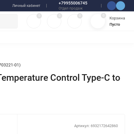
+79955006745
Личный кабинет
Отдел продаж
0
0
0
0
Корзина
Пусто
УЛЯТОРЫ
ЧЕХЛЫ
ПЛЕНКИ ДЛЯ ПЛОТТЕРОВ
РАЗНОЕ
9703221-01)
Temperature Control Type-C to
Артикул:
6932172642860