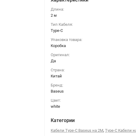
Длина:
2 м
Тип Кабеля:
Type-C
Упаковка товара:
Коробка
Оригинал:
Да
Страна:
Китай
Бренд:
Baseus
Цвет:
white
Категории
,
Кабели Type-C Baseus на 2М
Type-C Кабели н