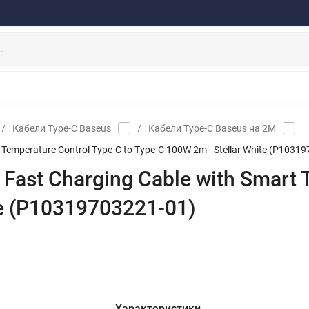
ферта
Договор
Персональные данные
Прайс-Лист
Скидки/Новости
Отзывы
Дистрибьютор DEVIA
НАУШНИКИ
ДЕРЖАТЕЛИ
ВНЕШНИЕ АККУМ
ЗАЩИТНЫЕ СТЕКЛА
КОЛОНКИ
МИКРОФОНЫ
/
Кабели Type-C Baseus
/
Кабели Type-C Baseus на 2М
t Temperature Control Type-C to Type-C 100W 2m - Stellar White (P1031
 Fast Charging Cable with Smart 
te (P10319703221-01)
Характеристики