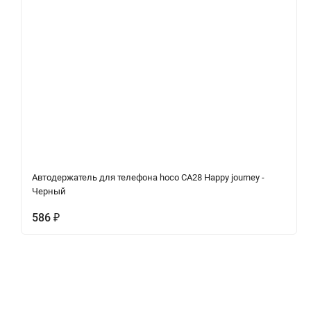
Автодержатель для телефона hoco CA28 Happy journey -
Черный
586
₽
Описание
Характеристики
Отзывы (0)