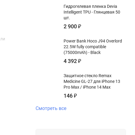
Гидрогелевая пленка Devia
Intelligent TPU - Глянцевая 50
шт.
2 900
₽
или
Power Bank Hoco J94 Overlord
22.5W fully compatible
(75000mAh) - Black
4 392
₽
Защитное стекло Remax
Medicine GL-27 для iPhone 13
Pro Max / iPhone 14 Max
146
₽
Смотреть все