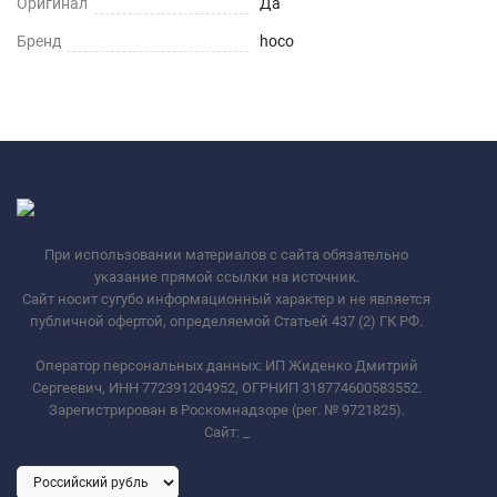
Оригинал
Да
Бренд
hoco
При использовании материалов с сайта обязательно
указание прямой ссылки на источник.
Сайт носит сугубо информационный характер и не является
публичной офертой, определяемой Статьей 437 (2) ГК РФ.
Оператор персональных данных: ИП Жиденко Дмитрий
Сергеевич, ИНН 772391204952, ОГРНИП 318774600583552.
Зарегистрирован в Роскомнадзоре (рег. № 9721825).
Сайт:
_