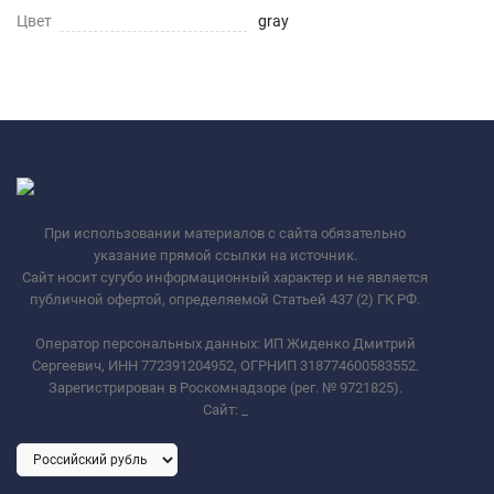
Цвет
gray
При использовании материалов с сайта обязательно
указание прямой ссылки на источник.
Сайт носит сугубо информационный характер и не является
публичной офертой, определяемой Статьей 437 (2) ГК РФ.
Оператор персональных данных: ИП Жиденко Дмитрий
Сергеевич, ИНН 772391204952, ОГРНИП 318774600583552.
Зарегистрирован в Роскомнадзоре (рег. № 9721825).
Сайт:
_