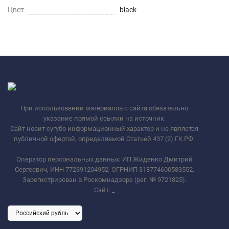
Цвет
black
При использовании материалов с сайта обязательно
указание прямой ссылки на источник.
Сайт носит сугубо информационный характер и не является
публичной офертой, определяемой Статьей 437 (2) ГК РФ.
Оператор персональных данных: ИП Жиденко Дмитрий
Сергеевич, ИНН 772391204952, ОГРНИП 318774600583552.
Зарегистрирован в Роскомнадзоре (рег. № 9721825).
Сайт:
_