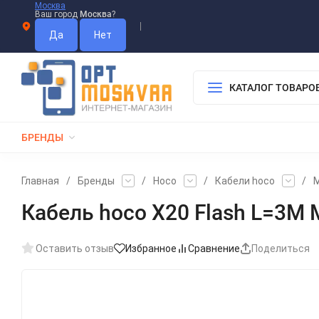
Москва
Ваш город
Москва
?
Информация О Нас
Вакансии
Прайс-Лист
Гарантия
Опл
Дистрибьютор DEVIA
КАТАЛОГ ТОВАРО
БРЕНДЫ
КАБЕЛИ
ЗАРЯДКИ
РЕМЕШКИ ДЛЯ APPLE WATCH
Главная
/
Бренды
/
Hoco
/
Кабели hoco
/
M
Кабель hoco X20 Flash L=3M 
Оставить отзыв
Избранное
Сравнение
Поделиться