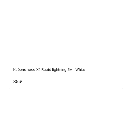
Кабель hoco X1 Rapid lightning 2M - White
85
₽
Описание
Характеристики
Отзывы (0)