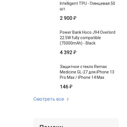
Intelligent TPU - Глянцевая 50
шт.
2 900
₽
Power Bank Hoco J94 Overlord
22.5W fully compatible
(75000mAh) - Black
4 392
₽
Защитное стекло Remax
Medicine GL-27 для iPhone 13
Pro Max / iPhone 14 Max
146
₽
Смотреть все