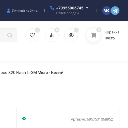
+79955006745
Личный кабинет
Отдел продаж
0
0
0
0
Корзина
Пусто
УЛЯТОРЫ
ЧЕХЛЫ
ПЛЕНКИ ДЛЯ ПЛОТТЕРОВ
РАЗНОЕ
oco X20 Flash L=3M Micro - Белый
Артикул:
6957531068952