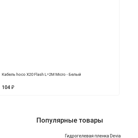
Кабель hoco X20 Flash L=2M Micro - Белый
Ка
104
1
₽
Популярные товары
Гидрогелевая пленка Devia