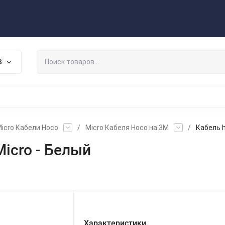
Публичная оферта
Договор
Персональные данные
ата/Доставка
Контакты
Скидки/Новости
Отзывы
В
НАУШНИКИ
ДЕРЖАТЕЛИ
ВНЕШНИЕ АККУМ
ЗАЩИТНЫЕ СТЕКЛА
КОЛОНКИ
МИКРОФОНЫ
icro Кабели Hoco
/
Micro Кабеля Hoco на 3М
/
Кабель h
Micro - Белый
Характеристики