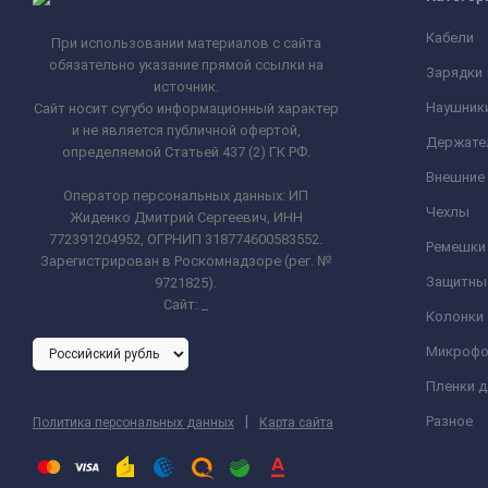
Кабели
При использовании материалов с сайта
обязательно указание прямой ссылки на
Зарядки
источник.
Наушник
Сайт носит сугубо информационный характер
и не является публичной офертой,
Держате
определяемой Статьей 437 (2) ГК РФ.
Внешние
Оператор персональных данных: ИП
Чехлы
Жиденко Дмитрий Сергеевич, ИНН
772391204952, ОГРНИП 318774600583552.
Ремешки 
Зарегистрирован в Роскомнадзоре (рег. №
Защитны
9721825).
Сайт:
_
Колонки
Микроф
Пленки 
|
Разное
Политика персональных данных
Карта сайта