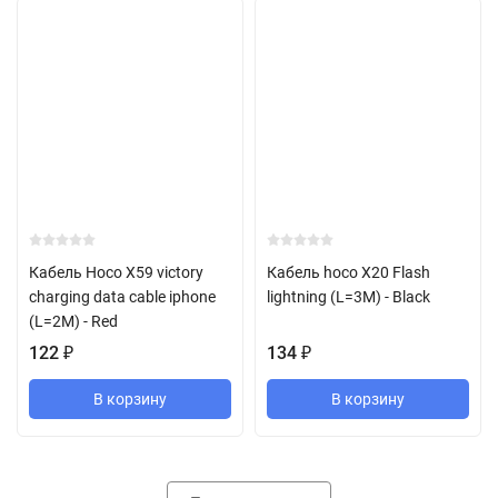
Кабель Hoco X59 victory
Кабель hoco X20 Flash
charging data cable iphone
lightning (L=3M) - Black
(L=2M) - Red
122
₽
134
₽
В корзину
В корзину