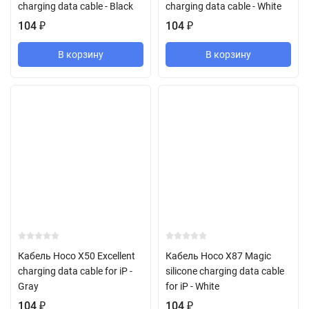
charging data cable - Black
charging data cable - White
104
₽
104
₽
В корзину
В корзину
Кабель Hoco X50 Excellent
Кабель Hoco X87 Magic
charging data cable for iP -
silicone charging data cable
Gray
for iP - White
104
₽
104
₽