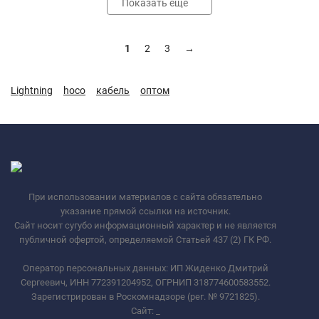
Показать еще
1
2
3
→
Lightning
hoco
кабель
оптом
При использовании материалов с сайта обязательно
указание прямой ссылки на источник.
Сайт носит сугубо информационный характер и не является
публичной офертой, определяемой Статьей 437 (2) ГК РФ.
Оператор персональных данных: ИП Жиденко Дмитрий
Сергеевич, ИНН 772391204952, ОГРНИП 318774600583552.
Зарегистрирован в Роскомнадзоре (рег. № 9721825).
Сайт:
_