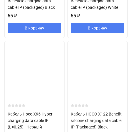
Beneficio charging data
Beneficio charging data
cable IP (packaged) Black
cable IP (packaged) White
55
₽
55
₽
В корзину
В корзину
Кабель Hoco X96 Hyper
Кабель HOCO X122 Benefit
charging data cable IP
silicone charging data cable
(L=0.25) - Черный
IP (Packaged) Black