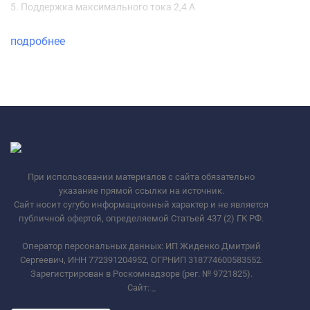
5. Поддержка максимального тока 2,4 А
подробнее
При использовании материалов с сайта обязательно
указание прямой ссылки на источник.
Сайт носит сугубо информационный характер и не является
публичной офертой, определяемой Статьей 437 (2) ГК РФ.
Оператор персональных данных: ИП Жиденко Дмитрий
Сергеевич, ИНН 772391204952, ОГРНИП 318774600583552.
Зарегистрирован в Роскомнадзоре (рег. № 9721825).
Сайт:
_