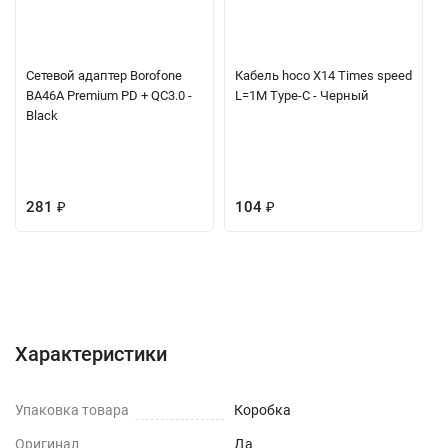
Сетевой адаптер Borofone
Кабель hoco X14 Times speed
BA46A Premium PD + QC3.0 -
L=1M Type-C - Черный
Black
281
₽
104
₽
Характеристики
Отзывы (0)
Вопрос-Ответ
Характеристики
Упаковка товара
Коробка
Оригинал
Да