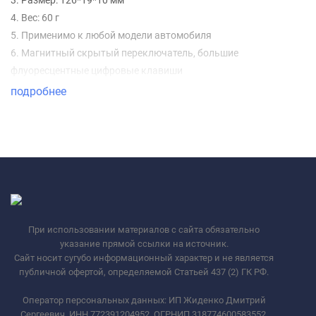
3. Размер: 126*19*10 мм
4. Вес: 60 г
5. Применимо к любой модели автомобиля
6. Магнитный скрытый переключатель, большие
флуоресцентные цифровые клавиши
подробнее
При использовании материалов с сайта обязательно
указание прямой ссылки на источник.
Сайт носит сугубо информационный характер и не является
публичной офертой, определяемой Статьей 437 (2) ГК РФ.
Оператор персональных данных: ИП Жиденко Дмитрий
Сергеевич, ИНН 772391204952, ОГРНИП 318774600583552.