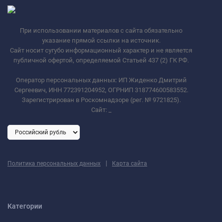
При использовании материалов с сайта обязательно
указание прямой ссылки на источник.
Сайт носит сугубо информационный характер и не является
публичной офертой, определяемой Статьей 437 (2) ГК РФ.
Оператор персональных данных: ИП Жиденко Дмитрий
Сергеевич, ИНН 772391204952, ОГРНИП 318774600583552.
Зарегистрирован в Роскомнадзоре (рег. № 9721825).
Сайт:
_
|
Политика персональных данных
Карта сайта
Категории