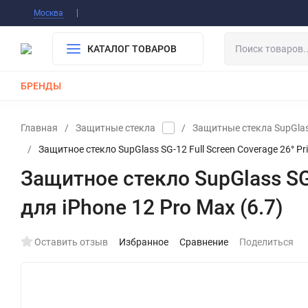
Информация О Нас
Вакансии
Публичная о
Москва
Гарантия
Оплата/Доставка
Контакты
КАТАЛОГ ТОВАРОВ
БРЕНДЫ
КАБЕЛИ
ЗАРЯДКИ
РЕМЕШКИ ДЛЯ APPLE WATCH
Главная
/
Защитные стекла
/
Защитные стекла SupGla
/
Защитное стекло SupGlass SG-12 Full Screen Coverage 26° Priv
Защитное стекло SupGlass SG-1
для iPhone 12 Pro Max (6.7)
Оставить отзыв
Избранное
Сравнение
Поделиться