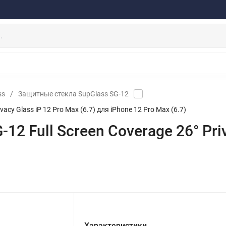
ферта
Договор
Персональные данные
Прайс-Лист
Скидки/Новости
Отзывы
Дистрибьютор DEVIA
НАУШНИКИ
ДЕРЖАТЕЛИ
ВНЕШНИЕ АККУМ
ЗАЩИТНЫЕ СТЕКЛА
КОЛОНКИ
МИКРОФОНЫ
ss
/
Защитные стекла SupGlass SG-12
acy Glass iP 12 Pro Max (6.7) для iPhone 12 Pro Max (6.7)
2 Full Screen Coverage 26° Priva
Характеристики