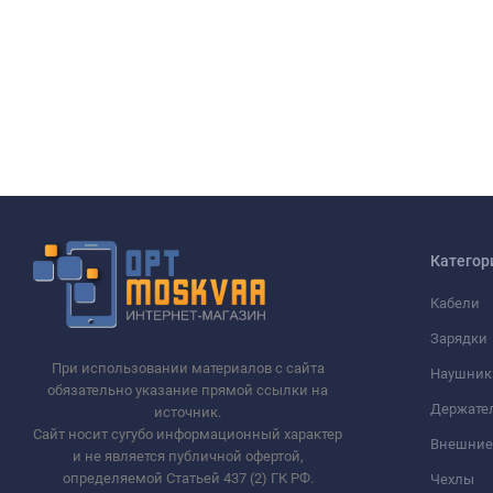
Категор
Кабели
Зарядки
При использовании материалов с сайта
Наушник
обязательно указание прямой ссылки на
Держате
источник.
Сайт носит сугубо информационный характер
Внешние
и не является публичной офертой,
определяемой Статьей 437 (2) ГК РФ.
Чехлы