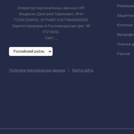
Ремешки 
Оператор персональных данных: ИП
Жиденко Дмитрий Сергеевич, ИНН
Защитны
772391204952, ОГРНИП 318774600583552.
Колонки
Зарегистрирован в Роскомнадзоре (рег. №
9721825).
Микроф
Сайт:
_
Пленки д
Разное
|
Политика персональных данных
Карта сайта