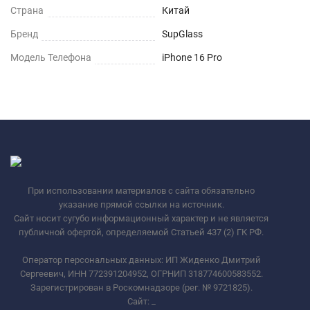
Страна
Китай
Бренд
SupGlass
Модель Телефона
iPhone 16 Pro
При использовании материалов с сайта обязательно
указание прямой ссылки на источник.
Сайт носит сугубо информационный характер и не является
публичной офертой, определяемой Статьей 437 (2) ГК РФ.
Оператор персональных данных: ИП Жиденко Дмитрий
Сергеевич, ИНН 772391204952, ОГРНИП 318774600583552.
Зарегистрирован в Роскомнадзоре (рег. № 9721825).
Сайт:
_