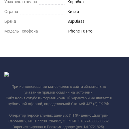
Упаковка товара
Коробка
Страна
Китай
Бренд
SupGlass
Модель Телефона
iPhone 16 Pro
При использовании материалов с сайта обязательно
указание прямой ссылки на источник.
Сайт носит сугубо информационный характер и не является
публичной офертой, определяемой Статьей 437 (2) ГК РФ.
Оператор персональных данных: ИП Жиденко Дмитрий
Сергеевич, ИНН 772391204952, ОГРНИП 318774600583552.
Зарегистрирован в Роскомнадзоре (рег. № 9721825).