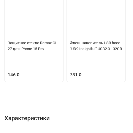
Защитное стекло Remax GL-
Флеш-накопитель USB hoco
27 для iPhone 15 Pro
“UD9 Insightful” USB2.0 - 32GB
146
₽
781
₽
Характеристики
Отзывы (0)
Вопрос-Ответ
Характеристики