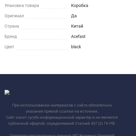
Упаковка товара
Коробка
Оригинал
Да
Страна
Китай
Бренд
Acefast
Цвет
black
При использовании материалов с сайта обязательно
указание прямой ссылки на источник.
Сайт носит сугубо информационный характер и не является
публичной офертой, определяемой Статьей 437 (2) ГК РФ.
Оператор персональных данных: ИП Жиденко Дмитрий