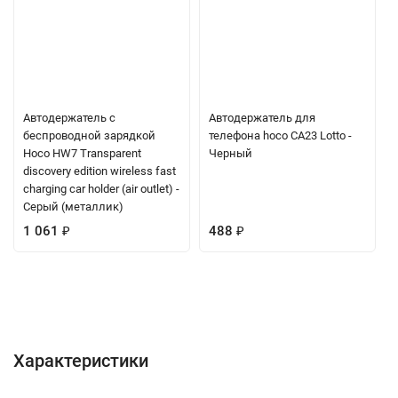
Автодержатель с
Автодержатель для
беспроводной зарядкой
телефона hoco CA23 Lotto -
Hoco HW7 Transparent
Черный
discovery edition wireless fast
charging car holder (air outlet) -
Серый (металлик)
1 061
₽
488
₽
Характеристики
Отзывы (0)
Вопрос-Ответ
Характеристики