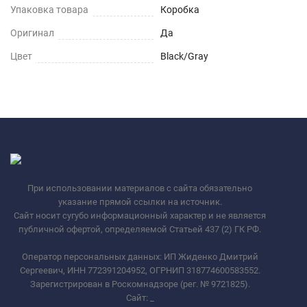
Упаковка товара
Коробка
Оригинал
Да
Цвет
Black/Gray
При использовании материалов с сайта обязательно
указание прямой ссылки на источник.
Сайт носит сугубо информационный характер и не является
публичной офертой, определяемой Статьей 437 (2) ГК РФ.
Оператор персональных данных: ИП Жиденко Дмитрий
Сергеевич, ИНН 772391204952, ОГРНИП 318774600583552.
Зарегистрирован в Роскомнадзоре (рег. № 9721825).
Сайт:
_