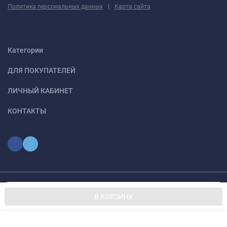
|
Политика персональных данных
Карта сайта
Категории
ДЛЯ ПОКУПАТЕЛЕЙ
ЛИЧНЫЙ КАБИНЕТ
КОНТАКТЫ
Мы используем файлы cookie, чтобы сайт был лучше для
© 2026 optmoskvaa.ru Все права защищены
OK
В КОРЗИНУ
вас.