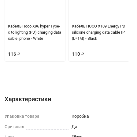
Кабель Hoco X96 hyper Type-
Кабель HOCO X109 Energy PD
c to lighting (PD) charging data
silicone charging data cable IP
cable iphone - White
(L=1M) - Black
116
₽
110
₽
Характеристики
Отзывы (0)
Вопрос-Ответ
Характеристики
Упаковка товара
Коробка
Оригинал
Да