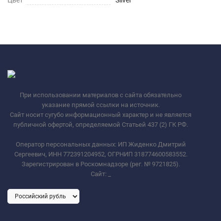
Цвет
Silver
При использовании материалов с сайта обязательно
указание прямой ссылки на источник.
Сайт носит сугубо информационный характер и не является
публичной офертой, определяемой Статьей 437 (2) ГК РФ.
Оператор персональных данных: ИП Жиденко Дмитрий
Сергеевич, ИНН 772391204952, ОГРНИП 318774600583552.
Зарегистрирован в Роскомнадзоре (рег. № 9721825).
Сайт:
_