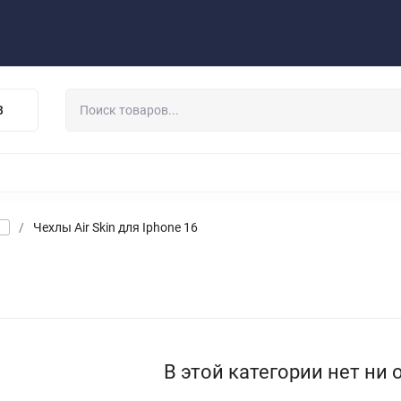
Публичная оферта
Договор
Персональные данные
та/Доставка
Контакты
Скидки/Новости
Отзывы
В
НАУШНИКИ
ДЕРЖАТЕЛИ
ВНЕШНИЕ АККУМ
ЗАЩИТНЫЕ СТЕКЛА
КОЛОНКИ
МИКРОФОНЫ
/
Чехлы Air Skin для Iphone 16
В этой категории нет ни 