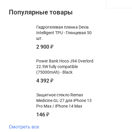
Популярные товары
Гидрогелевая пленка Devia
Intelligent TPU - Глянцевая 50
шт.
2 900
₽
Power Bank Hoco J94 Overlord
22.5W fully compatible
(75000mAh) - Black
4 392
₽
Защитное стекло Remax
Medicine GL-27 для iPhone 13
Pro Max / iPhone 14 Max
146
₽
Смотреть все