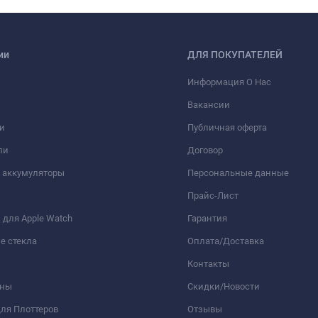
ии
ДЛЯ ПОКУПАТЕЛЕЙ
Информация О Нас
Вакансии
и
Публичная оферта
ли
Договор
 аккумуляторы
Персональные данные
Прайс-Лист
для Apple Watch
Гарантия
е стекла
Оплата/Доставка
Контакты
оны
Скидки/Новости
ля Плоттеров
Отзывы