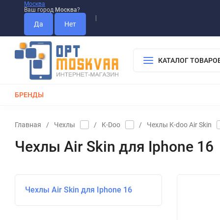
Москва
Ваш город
Москва
?
Информация О Нас
Вакансии
Прайс-Лист
Гарантия
Опла
Дистрибьютор DEVIA
КАТАЛОГ ТОВАРО
БРЕНДЫ
КАБЕЛИ
ЗАРЯДКИ
РЕМЕШКИ ДЛЯ APPLE WATCH
Главная
/
Чехлы
/
K-Doo
/
Чехлы K-doo Air Skin
Чехлы Air Skin для Iphone 16
Чехлы Air Skin для Iphone 16