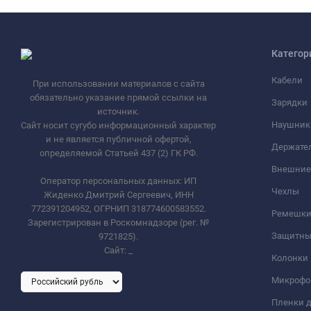
Категор
Кабели
При использовании материалов с сайта
обязательно указание прямой ссылки на
Зарядки
источник.
Наушник
Сайт носит сугубо информационный характер
и не является публичной офертой,
Держате
определяемой Статьей 437 (2) ГК РФ.
Внешние
Оператор персональных данных: ИП
Чехлы
Жиденко Дмитрий Сергеевич, ИНН
772391204952, ОГРНИП 318774600583552.
Ремешки 
Зарегистрирован в Роскомнадзоре (рег. №
Защитны
9721825).
Сайт:
_
Колонки
Микроф
Пленки д