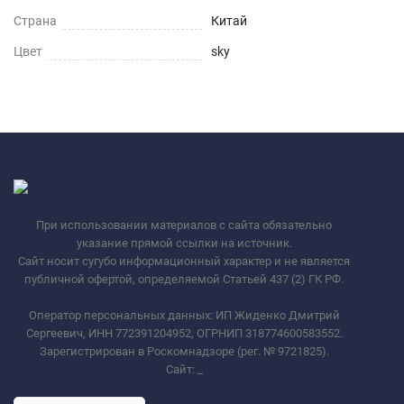
Страна
Китай
Цвет
sky
При использовании материалов с сайта обязательно
указание прямой ссылки на источник.
Сайт носит сугубо информационный характер и не является
публичной офертой, определяемой Статьей 437 (2) ГК РФ.
Оператор персональных данных: ИП Жиденко Дмитрий
Сергеевич, ИНН 772391204952, ОГРНИП 318774600583552.
Зарегистрирован в Роскомнадзоре (рег. № 9721825).
Сайт:
_