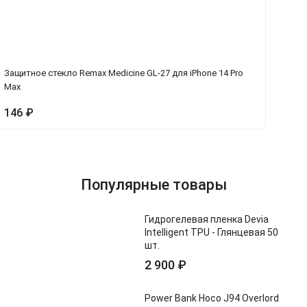
Защитное стекло Remax Medicine GL-27 для iPhone 14 Pro
Че
Max
146
₽
3
Популярные товары
Гидрогелевая пленка Devia
Intelligent TPU - Глянцевая 50
шт.
2 900
₽
Power Bank Hoco J94 Overlord