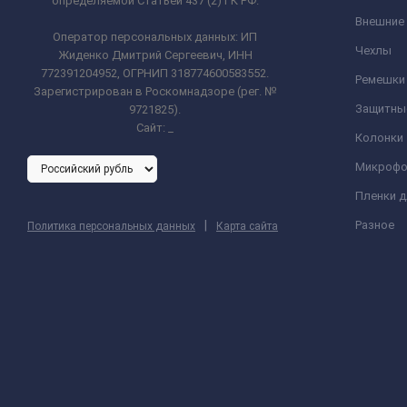
определяемой Статьей 437 (2) ГК РФ.
Внешние
Оператор персональных данных: ИП
Чехлы
Жиденко Дмитрий Сергеевич, ИНН
772391204952, ОГРНИП 318774600583552.
Ремешки 
Зарегистрирован в Роскомнадзоре (рег. №
Защитны
9721825).
Сайт:
_
Колонки
Микроф
Пленки 
|
Разное
Политика персональных данных
Карта сайта