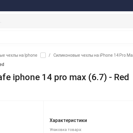
оферта
Договор
Персональные данные
Прайс-Лист
Скидки/Новости
Отзывы
Дистрибьютор DEVIA
НАУШНИКИ
ДЕРЖАТЕЛИ
ВНЕШНИЕ АККУ
ЗАЩИТНЫЕ СТЕКЛА
КОЛОНКИ
МИКРОФОНЫ
ые чехлы на Iphone
/
Силиконовые чехлы на iPhone 14 Pro Ma
Red
fe iphone 14 pro max (6.7) - Red
Характеристики
Упаковка товара: