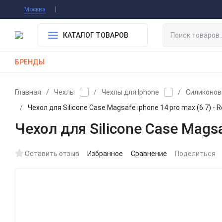
Информация О Нас
Вакансии
Публичная 
Москва
Гарантия
Оплата/Доставка
Контакты
КАТАЛОГ ТОВАРОВ
БРЕНДЫ
КАБЕЛИ
ЗАРЯДКИ
РЕМЕШКИ ДЛЯ APPLE WATCH
Главная
/
Чехлы
/
Чехлы для Iphone
/
Силиконов
/
Чехол для Silicone Case Magsafe iphone 14 pro max (6.7) - 
Чехол для Silicone Case Magsa
Оставить отзыв
Избранное
Сравнение
Поделиться