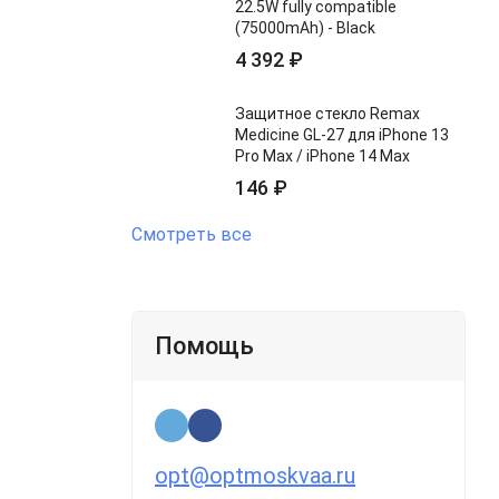
22.5W fully compatible
(75000mAh) - Black
4 392
₽
Защитное стекло Remax
Medicine GL-27 для iPhone 13
Pro Max / iPhone 14 Max
146
₽
Смотреть все
Помощь
opt@optmoskvaa.ru