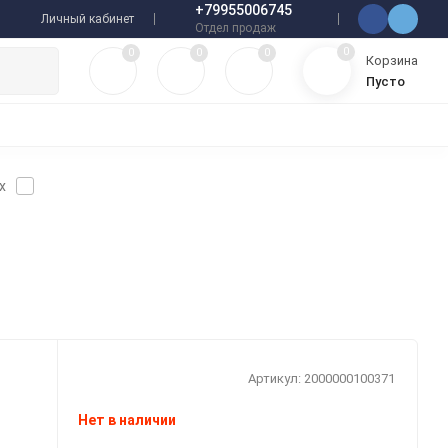
+79955006745
Личный кабинет
Отдел продаж
0
0
0
0
Корзина
Пусто
МУЛЯТОРЫ
ЧЕХЛЫ
ПЛЕНКИ ДЛЯ ПЛОТТЕРОВ
РАЗНОЕ
x
Артикул:
2000000100371
Нет в наличии