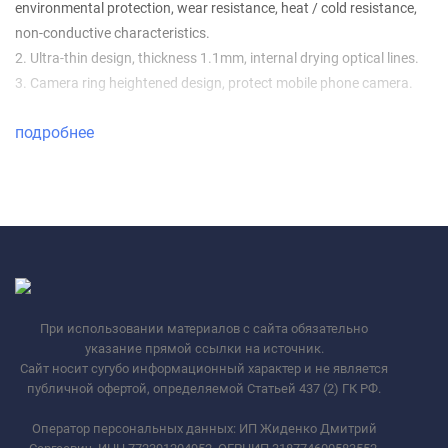
environmental protection, wear resistance, heat / cold resistance,
non-conductive characteristics.
2. Ultra-thin design, thickness 1.1mm, internal drying optical lines.
3. Camera ring heightened design, protect mobile phone camera.
подробнее
При использовании материалов с сайта обязательно
указание прямой ссылки на источник.
Сайт носит сугубо информационный характер и не является
публичной офертой, определяемой Статьей 437 (2) ГК РФ.
Оператор персональных данных: ИП Жиденко Дмитрий