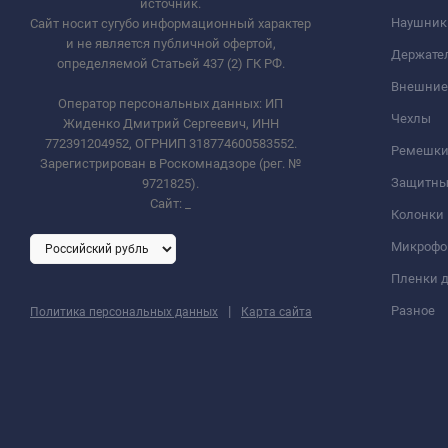
источник.
Наушник
Сайт носит сугубо информационный характер
и не является публичной офертой,
Держате
определяемой Статьей 437 (2) ГК РФ.
Внешние
Оператор персональных данных: ИП
Чехлы
Жиденко Дмитрий Сергеевич, ИНН
772391204952, ОГРНИП 318774600583552.
Ремешки 
Зарегистрирован в Роскомнадзоре (рег. №
Защитны
9721825).
Сайт:
_
Колонки
Микроф
Пленки д
|
Разное
Политика персональных данных
Карта сайта