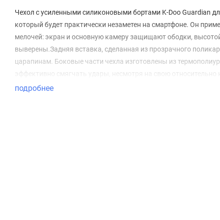
Чехол с усиленными силиконовыми бортами K-Doo Guardian дл
который будет практически незаметен на смартфоне. Он прим
мелочей: экран и основную камеру защищают ободки, высотой 
выверены.Задняя вставка, сделанная из прозрачного поликар
царапинам. Боковые части чехла изготовлены из термополиурет
эффективно смягчать удары, несмотря на свою относительно
подробнее