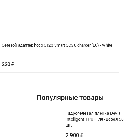
Сетевой адаптер hoco C12Q Smart QC3.0 charger (EU) - White
Ка
Wh
220
1
₽
Популярные товары
Гидрогелевая пленка Devia
Intelligent TPU - Глянцевая 50
шт.
2 900
₽