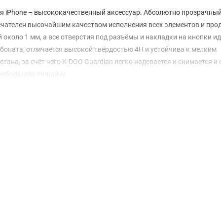
я iPhone – высококачественный аксессуар. Абсолютно прозрачный
ечателен высочайшим качеством исполнения всех элементов и про
около 1 мм, а все отверстия под разъёмы и накладки на кнопки и
боната, отличается высокой твёрдостью 4H и устойчива к мелким
ана, за счёт чего K-DOO Guardian легко надевается и снимается и
 небольшую толщину.