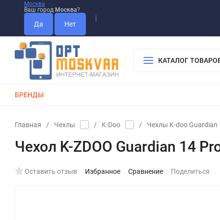
Москва
Ваш город
Москва
?
Информация О Нас
Вакансии
Прайс-Лист
Гарантия
Опла
Дистрибьютор DEVIA
КАТАЛОГ ТОВАРО
БРЕНДЫ
КАБЕЛИ
ЗАРЯДКИ
РЕМЕШКИ ДЛЯ APPLE WATCH
Главная
/
Чехлы
/
K-Doo
/
Чехлы K-doo Guardian
Чехол K-ZDOO Guardian 14 Pro 
Оставить отзыв
Избранное
Сравнение
Поделиться