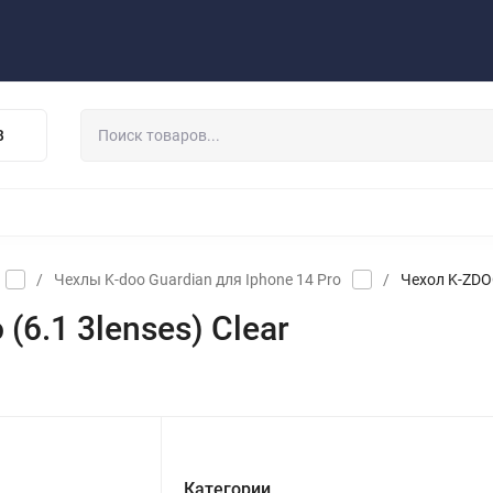
Публичная оферта
Договор
Персональные данные
та/Доставка
Контакты
Скидки/Новости
Отзывы
В
НАУШНИКИ
ДЕРЖАТЕЛИ
ВНЕШНИЕ АККУМ
ЗАЩИТНЫЕ СТЕКЛА
КОЛОНКИ
МИКРОФОНЫ
/
Чехлы K-doo Guardian для Iphone 14 Pro
/
Чехол K-ZDOO
(6.1 3lenses) Clear
Категории