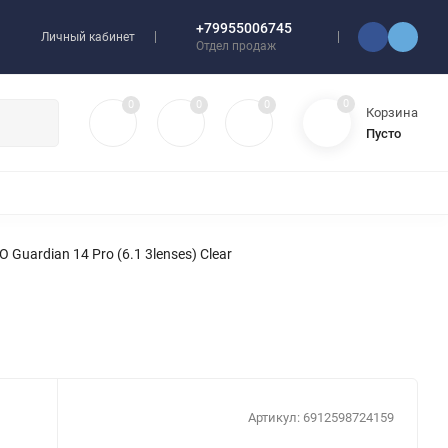
+79955006745
Личный кабинет
Отдел продаж
0
0
0
0
Корзина
Пусто
УЛЯТОРЫ
ЧЕХЛЫ
ПЛЕНКИ ДЛЯ ПЛОТТЕРОВ
РАЗНОЕ
 Guardian 14 Pro (6.1 3lenses) Clear
Артикул:
6912598724159