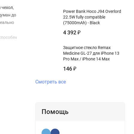
 чехол,
Power Bank Hoco J94 Overlord
думан до
22.5W fully compatible
деально
(75000mAh) - Black
4 392
₽
 способен
Защитное стекло Remax
Medicine GL-27 для iPhone 13
Pro Max / iPhone 14 Max
146
₽
Смотреть все
Помощь