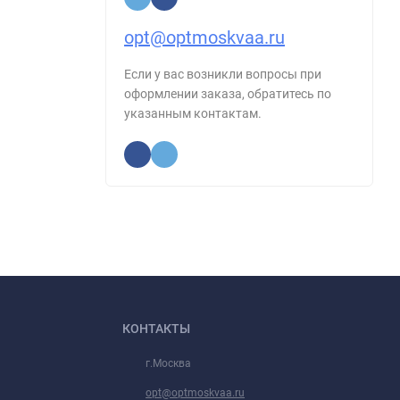
opt@optmoskvaa.ru
Если у вас возникли вопросы при
оформлении заказа, обратитесь по
указанным контактам.
КОНТАКТЫ
г.Москва
opt@optmoskvaa.ru