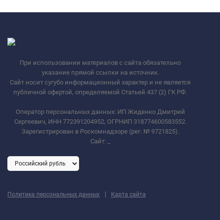
При использовании материалов с сайта обязательно
указание прямой ссылки на источник.
Сайт носит сугубо информационный характер и не является
публичной офертой, определяемой Статьей 437 (2) ГК РФ.
Оператор персональных данных: ИП Жиденко Дмитрий
Сергеевич, ИНН 772391204952, ОГРНИП 318774600583552.
Зарегистрирован в Роскомнадзоре (рег. № 9721825).
Сайт:
_
|
Политика персональных данных
Карта сайта