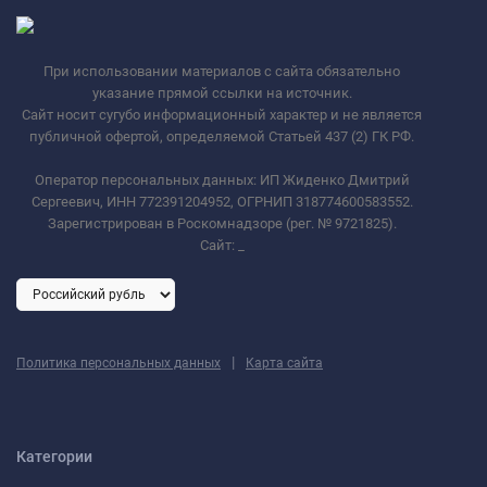
При использовании материалов с сайта обязательно
указание прямой ссылки на источник.
Сайт носит сугубо информационный характер и не является
публичной офертой, определяемой Статьей 437 (2) ГК РФ.
Оператор персональных данных: ИП Жиденко Дмитрий
Сергеевич, ИНН 772391204952, ОГРНИП 318774600583552.
Зарегистрирован в Роскомнадзоре (рег. № 9721825).
Сайт:
_
|
Политика персональных данных
Карта сайта
Категории