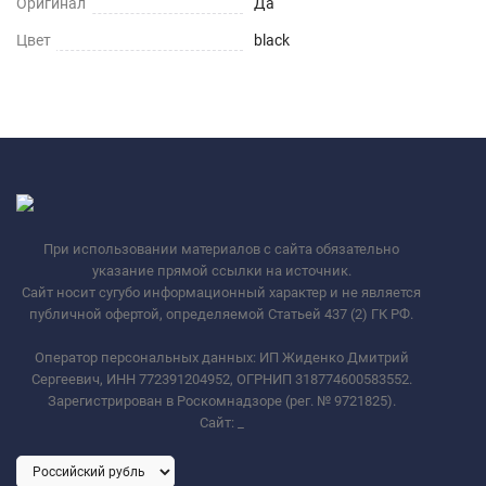
Оригинал
Да
Цвет
black
При использовании материалов с сайта обязательно
указание прямой ссылки на источник.
Сайт носит сугубо информационный характер и не является
публичной офертой, определяемой Статьей 437 (2) ГК РФ.
Оператор персональных данных: ИП Жиденко Дмитрий
Сергеевич, ИНН 772391204952, ОГРНИП 318774600583552.
Зарегистрирован в Роскомнадзоре (рег. № 9721825).
Сайт:
_