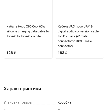
Кабель Hoco X90 Cool 60W
Кабель AUX hoco UPA19
silicone charging data cable for
digital audio conversion cable
Type-C to Type-C - White
for iP - Black (iP male
connector to DC3.5 male
connector)
128
₽
183
₽
Характеристики
Отзывы (0)
Вопрос-Ответ
Характеристики
Упаковка товара
Коробка