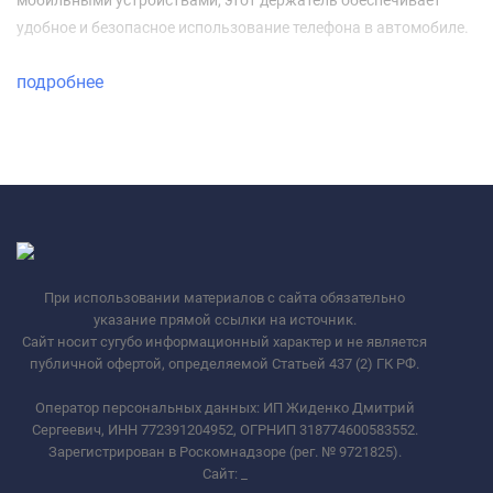
мобильными устройствами, этот держатель обеспечивает
удобное и безопасное использование телефона в автомобиле.
подробнее
При использовании материалов с сайта обязательно
указание прямой ссылки на источник.
Сайт носит сугубо информационный характер и не является
публичной офертой, определяемой Статьей 437 (2) ГК РФ.
Оператор персональных данных: ИП Жиденко Дмитрий
Сергеевич, ИНН 772391204952, ОГРНИП 318774600583552.
Зарегистрирован в Роскомнадзоре (рег. № 9721825).
Сайт:
_